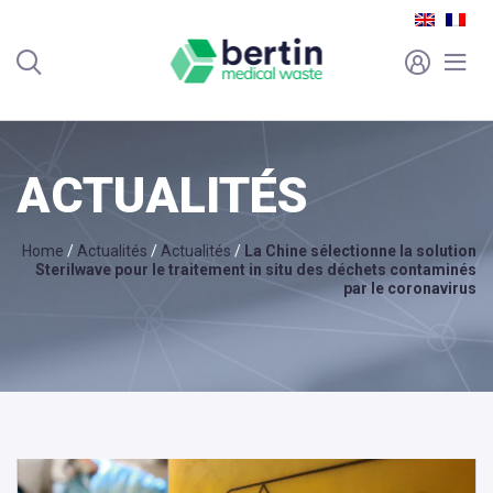
ACTUALITÉS
Home
/
Actualités
/
Actualités
/
La Chine sélectionne la solution
Sterilwave pour le traitement in situ des déchets contaminés
par le coronavirus