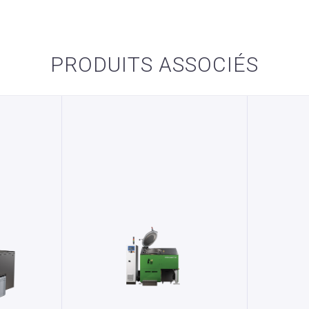
PRODUITS ASSOCIÉS
100
STERILWAVE 250
tion des
ST
Systèmes de banalisation des
iers
Système
déchets hospitaliers
déc
té aux
générant de
Grâce à sa capacité de traitement de
Le Steril
chets, le
50kg/heure, le Sterilwave 250 permet
trai
ystème de
aux structures de taille moyenne de
établissem
ant traiter
traiter leurs DASRI (environ
quantité de
ar heure*.
50kg/heure*) en garantissant la
de traite
ve 100 peut
sécurité et la traçabilité avec des coûts
faibl
ion mobile,
d’exploitations minimisés.
nteneur.