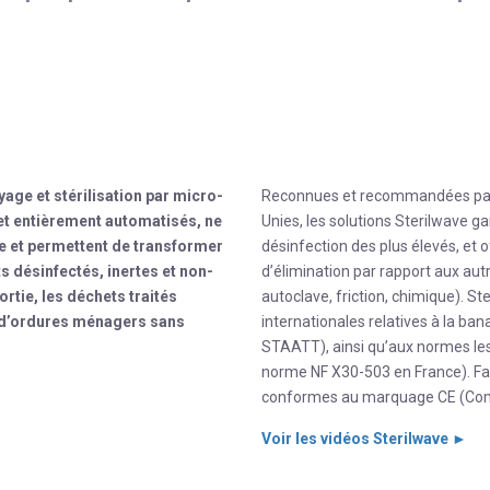
age et stérilisation par micro-
Reconnues et recommandées par l
et entièrement automatisés, ne
Unies, les solutions Sterilwave ga
e et permettent de transformer
désinfection des plus élevés, et 
s désinfectés, inertes et non-
d’élimination par rapport aux autr
rtie, les déchets traités
autoclave, friction, chimique). S
ts d’ordures ménagers sans
internationales relatives à la b
STAATT), ainsi qu’aux normes le
norme NF X30-503 en France). Fa
conformes au marquage CE (Co
Voir les vidéos Sterilwave ►