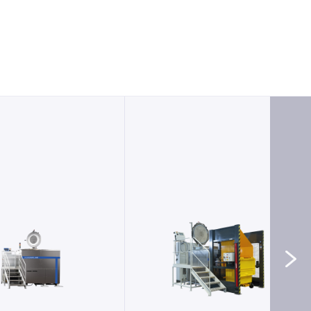
STERILWAVE 900
ERILWAVE 440
Systèmes de banalisation des
s de banalisation des
déchets hospitaliers
hets hospitaliers
Le Sterilwave 900 est la solution idéale
wave 440 est la solution de
pour les grands établissements de
tement idéale pour les
santé et collecteurs, capable de traiter
ents produisant une grande
jusqu’à +150 kg/heure avec de faibles
 DASRI, grâce à sa capacité
coûts d’exploitation tout en
ment de 88kg/heure* et son
garantissant une conformité totale aux
e coût d’exploitation.
normes internationales.