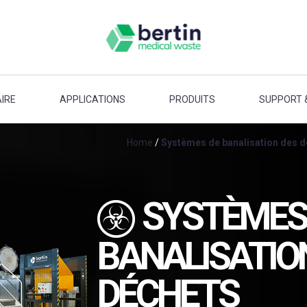
IRE
APPLICATIONS
PRODUITS
SUPPORT 
Home
/
Systèmes de banalisation des d
SYSTÈMES
BANALISATIO
DÉCHETS