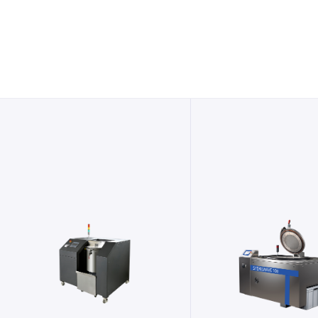
STERILWAVE 
STERILWAVE 50
Systèmes de banalisa
Systèmes de banalisation des
déchets hospital
déchets hospitaliers
Particulièrement adap
Sterilwave 50 est la solution idéale pour
établissements de santé 
les petits établissements de santé,
faibles quantités de dé
laboratoires et cliniques, capable de
Sterilwave 100 est un s
traiter jusqu’à 10 kg/heure avec de très
traitement des DASRI pouv
faibles coûts d’exploitation tout en
jusqu’à 20kg de déchets p
garantissant une conformité totale aux
Ultra-compact, le Sterilwa
normes internationales.
se décliner dans une vers
par exemple dans un co