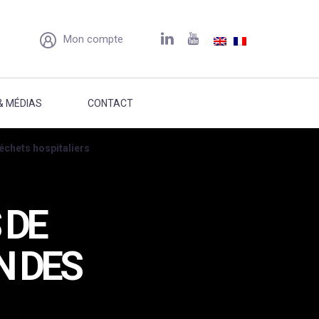
Mon compte
& MÉDIAS
CONTACT
échets hospitaliers
 DE
N DES